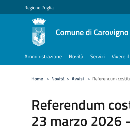
Salta al contenuto principale
Regione Puglia
Comune di Carovigno
Amministrazione
Novità
Servizi
Vivere 
Home
>
Novità
>
Avvisi
>
Referendum costitu
Referendum cost
23 marzo 2026 -