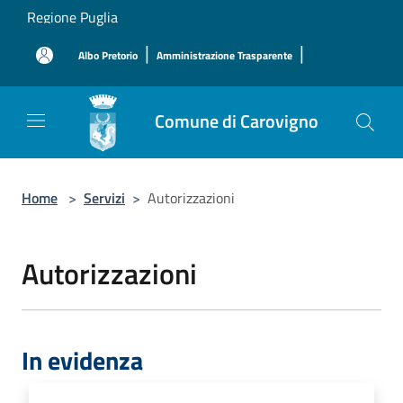
Salta al contenuto principale
Regione Puglia
|
|
Albo Pretorio
Amministrazione Trasparente
Comune di Carovigno
Home
>
Servizi
>
Autorizzazioni
Autorizzazioni
In evidenza