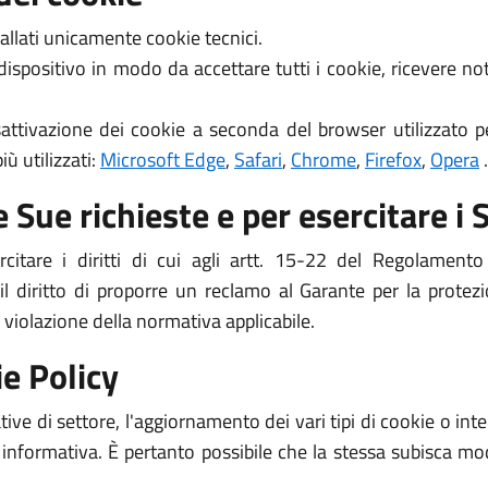
allati unicamente cookie tecnici.
 dispositivo in modo da accettare tutti i cookie, ricevere 
attivazione dei cookie a seconda del browser utilizzato pe
ù utilizzati:
Microsoft Edge
,
Safari
,
Chrome
,
Firefox
,
Opera
.
 Sue richieste e per esercitare i S
ercitare i diritti di cui agli artt. 15-22 del Regolame
il diritto di proporre un reclamo al Garante per la protezi
 violazione della normativa applicabile.
e Policy
ive di settore, l'aggiornamento dei vari tipi di cookie o i
 informativa. È pertanto possibile che la stessa subisca mod