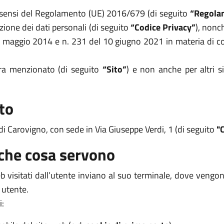
i sensi del Regolamento (UE) 2016/679 (di seguito
“Regola
zione dei dati personali (di seguito
“Codice Privacy”
), nonc
8 maggio 2014 e n. 231 del 10 giugno 2021 in materia di coo
opra menzionato (di seguito
“Sito”
) e non anche per altri s
to
di Carovigno, con sede in Via Giuseppe Verdi, 1 (di seguito
"
 che cosa servono
 web visitati dall’utente inviano al suo terminale, dove veng
 utente.
i: