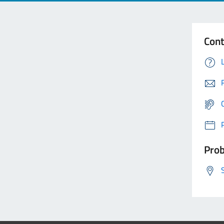
Cont
Prob