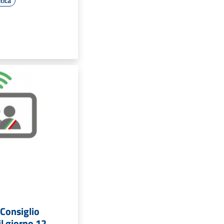
tica
Consiglio
l giorno 12