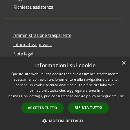
Richiesta assistenza
Amministrazione trasparente
Informativa privacy
Note legali
×
Dichiarazione di accessibilità
Informazioni sui cookie
Questo sito web utilizza cookie tecnici e assimilati strettamente
necessari al corretto funzionamento e alla navigazione del sito,
nonché un cookie tecnico analitico al solo fine di elaborare
informazioni statistiche, aggregate e anonime.
RSS
Copyright © 2026 • Comune di
Per maggiori dettagli, può consultare la cookie policy al seguente
link
Accessibilità
Carovigno • Powered by
Privacy
Municipium
Accesso
•
RIFIUTA TUTTO
ACCETTA TUTTO
Cookie
redazione
Mappa del sito
MOSTRA DETTAGLI