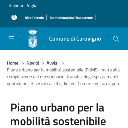
Salta al contenuto principale
Regione Puglia
|
|
Albo Pretorio
Amministrazione Trasparente
Comune di Carovigno
Home
>
Novità
>
Avvisi
>
Piano urbano per la mobilità sostenibile (PUMS). Invito alla
compilazione del questionario di analisi degli spostamenti
quotidiani - Riservati ai cittadini del Comune di Carovigno.
Piano urbano per la
mobilità sostenibile