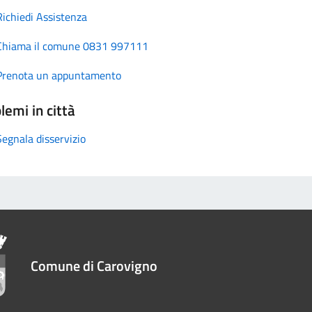
Richiedi Assistenza
Chiama il comune 0831 997111
Prenota un appuntamento
lemi in città
Segnala disservizio
Comune di Carovigno