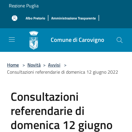
Salta al contenuto principale
Regione Puglia
|
|
Albo Pretorio
Amministrazione Trasparente
Comune di Carovigno
Home
>
Novità
>
Avvisi
>
Consultazioni referendarie di domenica 12 giugno 2022
Consultazioni
referendarie di
domenica 12 giugno