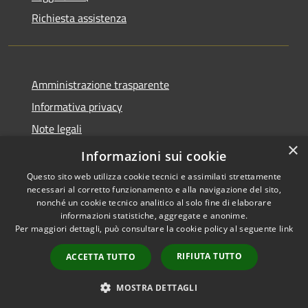
Richiesta assistenza
Amministrazione trasparente
Informativa privacy
Note legali
×
Dichiarazione di accessibilità
Informazioni sui cookie
Questo sito web utilizza cookie tecnici e assimilati strettamente
necessari al corretto funzionamento e alla navigazione del sito,
nonché un cookie tecnico analitico al solo fine di elaborare
informazioni statistiche, aggregate e anonime.
RSS
Copyright © 2026 • Comune di
Per maggiori dettagli, può consultare la cookie policy al seguente
link
Accessibilità
Carovigno • Powered by
Privacy
Municipium
Accesso
•
RIFIUTA TUTTO
ACCETTA TUTTO
Cookie
redazione
Mappa del sito
MOSTRA DETTAGLI