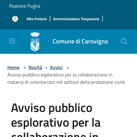
Salta al contenuto principale
Regione Puglia
|
|
Albo Pretorio
Amministrazione Trasparente
Comune di Carovigno
Home
>
Novità
>
Avvisi
>
Avviso pubblico esplorativo per la collaborazione in
materia di volontariato nel settore della protezione civile
Avviso pubblico
esplorativo per la
collaborazione in