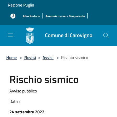
Salta al contenuto principale
Regione Puglia
|
|
Albo Pretorio
Amministrazione Trasparente
Comune di Carovigno
Home
>
Novità
>
Avvisi
>
Rischio sismico
Rischio sismico
Avviso pubblico
Data :
24 settembre 2022