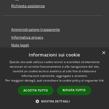
Richiesta assistenza
Amministrazione trasparente
Informativa privacy
Note legali
×
Dichiarazione di accessibilità
Informazioni sui cookie
Questo sito web utilizza cookie tecnici e assimilati strettamente
necessari al corretto funzionamento e alla navigazione del sito,
nonché un cookie tecnico analitico al solo fine di elaborare
informazioni statistiche, aggregate e anonime.
RSS
Copyright © 2026 • Comune di
Per maggiori dettagli, può consultare la cookie policy al seguente
link
Accessibilità
Carovigno • Powered by
Privacy
Municipium
Accesso
•
RIFIUTA TUTTO
ACCETTA TUTTO
Cookie
redazione
Mappa del sito
MOSTRA DETTAGLI