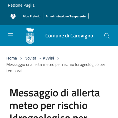
Salta al contenuto principale
Regione Puglia
|
|
Albo Pretorio
Amministrazione Trasparente
Comune di Carovigno
Home
>
Novità
>
Avvisi
>
Messaggio di allerta meteo per rischio Idrogeologico per
temporali.
Messaggio di allerta
meteo per rischio
Idrogeologico per