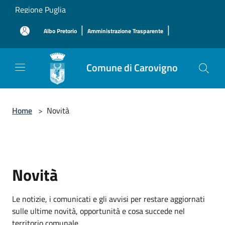
Salta al contenuto principale
Regione Puglia
|
|
Albo Pretorio
Amministrazione Trasparente
Comune di Carovigno
Home
>
Novità
Novità
Le notizie, i comunicati e gli avvisi per restare aggiornati
sulle ultime novità, opportunità e cosa succede nel
territorio comunale.