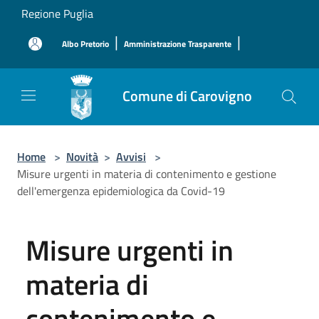
Salta al contenuto principale
Regione Puglia
|
|
Albo Pretorio
Amministrazione Trasparente
Comune di Carovigno
Home
>
Novità
>
Avvisi
>
Misure urgenti in materia di contenimento e gestione
dell'emergenza epidemiologica da Covid-19
Misure urgenti in
materia di
contenimento e