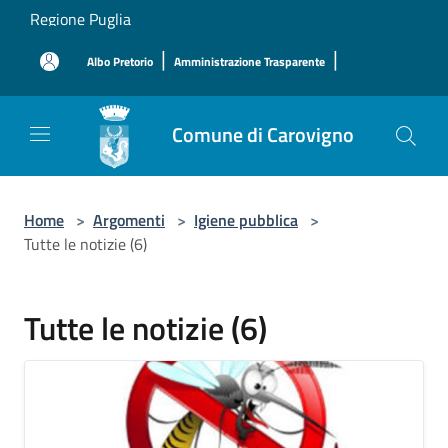
Salta al contenuto principale
Regione Puglia
|
|
Albo Pretorio
Amministrazione Trasparente
Comune di Carovigno
Home
>
Argomenti
>
Igiene pubblica
>
Tutte le notizie (6)
Tutte le notizie (6)