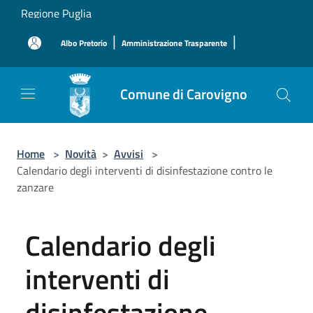
Salta al contenuto principale
Regione Puglia
|
|
Albo Pretorio
Amministrazione Trasparente
Comune di Carovigno
Home
>
Novità
>
Avvisi
>
Calendario degli interventi di disinfestazione contro le
zanzare
Calendario degli
interventi di
disinfestazione