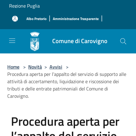
Salta al contenuto principale
Regione Puglia
|
|
Albo Pretorio
Amministrazione Trasparente
Comune di Carovigno
Home
>
Novità
>
Avvisi
>
Procedura aperta per l’appalto del servizio di supporto alle
attività di accertamento, liquidazione e riscossione dei
tributi e delle entrate patrimoniali del Comune di
Carovigno.
Procedura aperta per
l’appalto del servizio