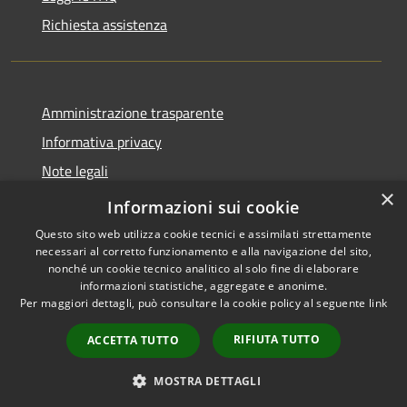
Richiesta assistenza
Amministrazione trasparente
Informativa privacy
Note legali
×
Dichiarazione di accessibilità
Informazioni sui cookie
Questo sito web utilizza cookie tecnici e assimilati strettamente
necessari al corretto funzionamento e alla navigazione del sito,
nonché un cookie tecnico analitico al solo fine di elaborare
informazioni statistiche, aggregate e anonime.
RSS
Copyright © 2026 • Comune di
Per maggiori dettagli, può consultare la cookie policy al seguente
link
Accessibilità
Carovigno • Powered by
Privacy
Municipium
Accesso
•
RIFIUTA TUTTO
ACCETTA TUTTO
Cookie
redazione
Mappa del sito
MOSTRA DETTAGLI