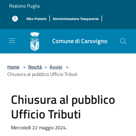
Salta al contenuto principale
Regione Puglia
|
|
Albo Pretorio
Amministrazione Trasparente
Comune di Carovigno
Home
>
Novità
>
Avvisi
>
Chiusura al pubblico Ufficio Tributi
Chiusura al pubblico
Ufficio Tributi
Mercoledì 22 maggio 2024.