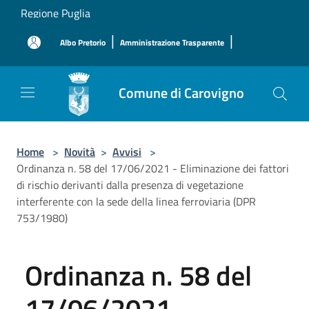
Salta al contenuto principale
Regione Puglia
|
|
Albo Pretorio
Amministrazione Trasparente
Comune di Carovigno
Home
>
Novità
>
Avvisi
>
Ordinanza n. 58 del 17/06/2021 - Eliminazione dei fattori
di rischio derivanti dalla presenza di vegetazione
interferente con la sede della linea ferroviaria (DPR
753/1980)
Ordinanza n. 58 del
17/06/2021 -