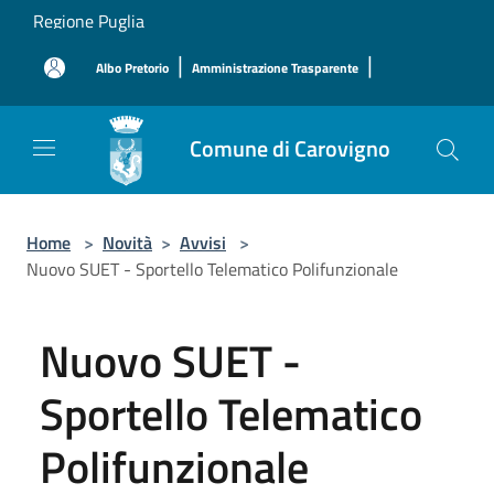
Salta al contenuto principale
Regione Puglia
|
|
Albo Pretorio
Amministrazione Trasparente
Comune di Carovigno
Home
>
Novità
>
Avvisi
>
Nuovo SUET - Sportello Telematico Polifunzionale
Nuovo SUET -
Sportello Telematico
Polifunzionale