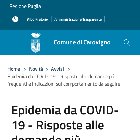
Salta al contenuto principale
Regione Puglia
|
|
Albo Pretorio
Amministrazione Trasparente
Comune di Carovigno
Home
>
Novità
>
Avvisi
>
Epidemia da COVID-19 - Risposte alle domande più
frequenti e indicazioni sul comportamento da seguire.
Epidemia da COVID-
19 - Risposte alle
domande più