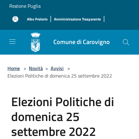
Salta al contenuto principale
Regione Puglia
|
|
Albo Pretorio
Amministrazione Trasparente
Comune di Carovigno
Home
>
Novità
>
Avvisi
>
Elezioni Politiche di domenica 25 settembre 2022
Elezioni Politiche di
domenica 25
settembre 2022