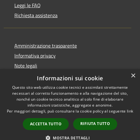
Leggi le FAQ
Richiesta assistenza
Amministrazione trasparente
Informativa privacy
Note legali
×
Dichiarazione di accessibilità
Informazioni sui cookie
Questo sito web utilizza cookie tecnici e assimilati strettamente
necessari al corretto funzionamento e alla navigazione del sito,
nonché un cookie tecnico analitico al solo fine di elaborare
informazioni statistiche, aggregate e anonime.
RSS
Copyright © 2026 • Comune di
Per maggiori dettagli, può consultare la cookie policy al seguente
link
Accessibilità
Carovigno • Powered by
Privacy
Municipium
Accesso
•
RIFIUTA TUTTO
ACCETTA TUTTO
Cookie
redazione
Mappa del sito
MOSTRA DETTAGLI