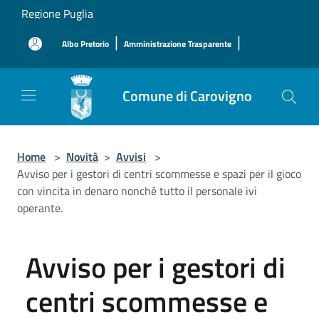
Salta al contenuto principale
Regione Puglia
|
|
Albo Pretorio
Amministrazione Trasparente
Comune di Carovigno
Home
>
Novità
>
Avvisi
>
Avviso per i gestori di centri scommesse e spazi per il gioco
con vincita in denaro nonché tutto il personale ivi
operante.
Avviso per i gestori di
centri scommesse e