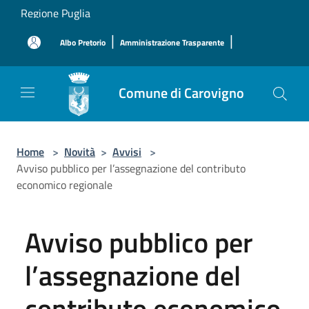
Salta al contenuto principale
Regione Puglia
|
|
Albo Pretorio
Amministrazione Trasparente
Comune di Carovigno
Home
>
Novità
>
Avvisi
>
Avviso pubblico per l’assegnazione del contributo
economico regionale
Avviso pubblico per
l’assegnazione del
contributo economico