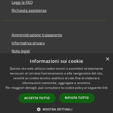
Leggi le FAQ
Richiesta assistenza
Amministrazione trasparente
Informativa privacy
Note legali
×
Dichiarazione di accessibilità
Informazioni sui cookie
Questo sito web utilizza cookie tecnici e assimilati strettamente
necessari al corretto funzionamento e alla navigazione del sito,
nonché un cookie tecnico analitico al solo fine di elaborare
informazioni statistiche, aggregate e anonime.
RSS
Copyright © 2026 • Comune di
Per maggiori dettagli, può consultare la cookie policy al seguente
link
Accessibilità
Carovigno • Powered by
Privacy
Municipium
Accesso
•
RIFIUTA TUTTO
ACCETTA TUTTO
Cookie
redazione
Mappa del sito
MOSTRA DETTAGLI