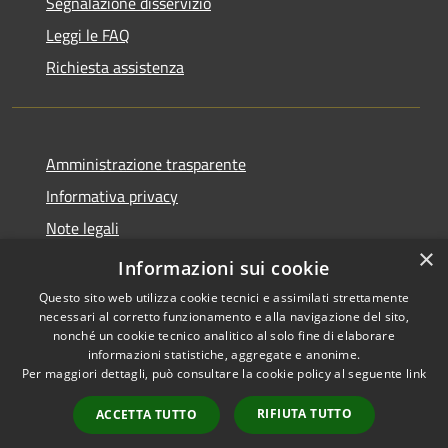
Segnalazione disservizio
Leggi le FAQ
Richiesta assistenza
Amministrazione trasparente
Informativa privacy
Note legali
×
Dichiarazione di accessibilità
Informazioni sui cookie
Questo sito web utilizza cookie tecnici e assimilati strettamente
necessari al corretto funzionamento e alla navigazione del sito,
nonché un cookie tecnico analitico al solo fine di elaborare
informazioni statistiche, aggregate e anonime.
RSS
Copyright © 2026 • Comune di
Per maggiori dettagli, può consultare la cookie policy al seguente
link
Accessibilità
Carovigno • Powered by
Privacy
Municipium
Accesso
•
RIFIUTA TUTTO
ACCETTA TUTTO
Cookie
redazione