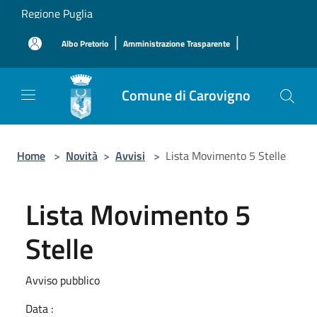
Salta al contenuto principale
Regione Puglia
|
|
Albo Pretorio
Amministrazione Trasparente
Comune di Carovigno
Home
>
Novità
>
Avvisi
>
Lista Movimento 5 Stelle
Lista Movimento 5
Stelle
Avviso pubblico
Data :