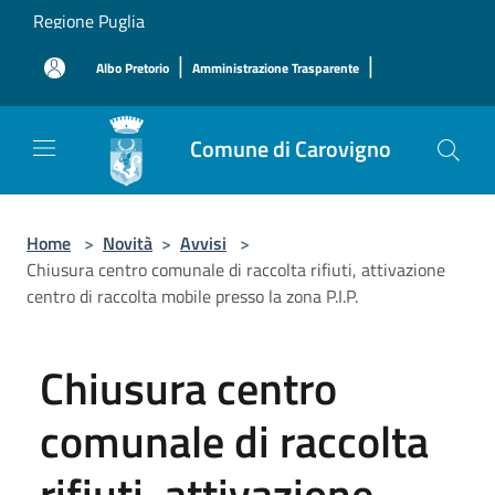
Salta al contenuto principale
Regione Puglia
|
|
Albo Pretorio
Amministrazione Trasparente
Comune di Carovigno
Home
>
Novità
>
Avvisi
>
Chiusura centro comunale di raccolta rifiuti, attivazione
centro di raccolta mobile presso la zona P.I.P.
Chiusura centro
comunale di raccolta
rifiuti, attivazione