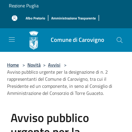
Salta al contenuto principale
Regione Puglia
|
|
Albo Pretorio
Amministrazione Trasparente
Comune di Carovigno
Home
>
Novità
>
Avvisi
>
Avviso pubblico urgente per la designazione di n. 2
rappresentanti del Comune di Carovigno, tra cui il
Presidente ed un componente, in seno al Consiglio di
Amministrazione del Consorzio di Torre Guaceto.
Avviso pubblico
urgente per la