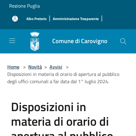
Salta al contenuto principale
Regione Puglia
|
|
Albo Pretorio
Amministrazione Trasparente
Comune di Carovigno
Home
>
Novità
>
Avvisi
>
Disposizioni in materia di orario di apertura al pubblico
degli uffici comunali a far data dal 1° luglio 2024.
Disposizioni in
materia di orario di
apertura al pubblico