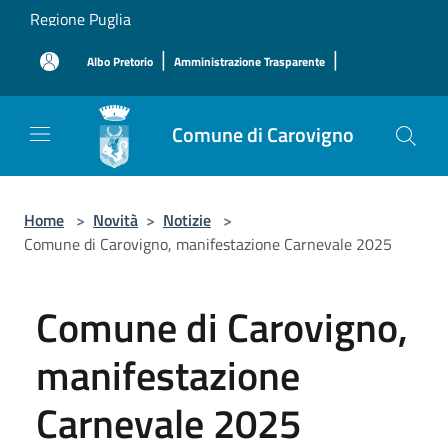
Salta al contenuto principale
Regione Puglia
|
|
Albo Pretorio
Amministrazione Trasparente
Comune di Carovigno
Home
>
Novità
>
Notizie
>
Comune di Carovigno, manifestazione Carnevale 2025
Comune di Carovigno,
manifestazione
Carnevale 2025