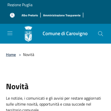
Salta al contenuto principale
Regione Puglia
|
|
Albo Pretorio
Amministrazione Trasparente
Comune di Carovigno
Home
>
Novità
Novità
Le notizie, i comunicati e gli avvisi per restare aggiornati
sulle ultime novità, opportunità e cosa succede nel
territorio comunale.