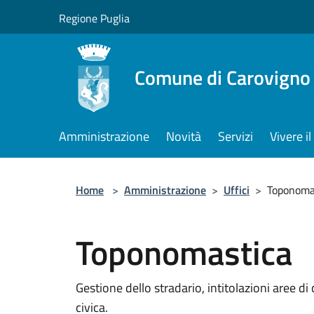
Salta al contenuto principale
Regione Puglia
Comune di Carovigno
Amministrazione
Novità
Servizi
Vivere 
Home
>
Amministrazione
>
Uffici
>
Toponoma
Toponomastica
Gestione dello stradario, intitolazioni aree d
civica.