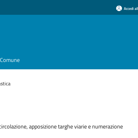
Accedi al
il Comune
stica
i circolazione, apposizione targhe viarie e numerazione