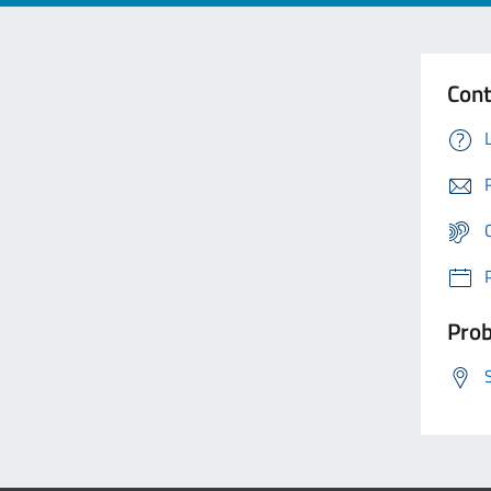
Cont
Prob