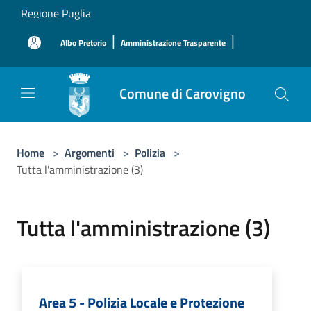
Salta al contenuto principale
Regione Puglia
|
|
Albo Pretorio
Amministrazione Trasparente
Comune di Carovigno
Home
>
Argomenti
>
Polizia
>
Tutta l'amministrazione (3)
Tutta l'amministrazione (3)
Area 5 - Polizia Locale e Protezione