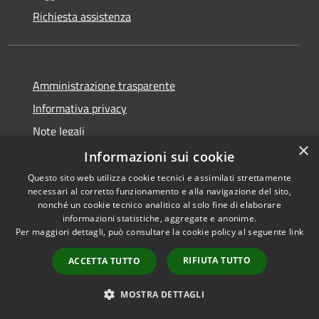
Richiesta assistenza
Amministrazione trasparente
Informativa privacy
Note legali
×
Dichiarazione di accessibilità
Informazioni sui cookie
Questo sito web utilizza cookie tecnici e assimilati strettamente
necessari al corretto funzionamento e alla navigazione del sito,
nonché un cookie tecnico analitico al solo fine di elaborare
informazioni statistiche, aggregate e anonime.
RSS
Copyright © 2026 • Comune di
Per maggiori dettagli, può consultare la cookie policy al seguente
link
Accessibilità
Carovigno • Powered by
Privacy
Municipium
Accesso
•
RIFIUTA TUTTO
ACCETTA TUTTO
Cookie
redazione
Mappa del sito
MOSTRA DETTAGLI