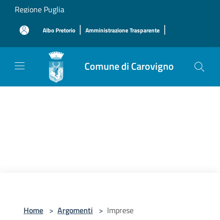
Salta al contenuto principale
Regione Puglia
|
|
Albo Pretorio
Amministrazione Trasparente
Comune di Carovigno
Home
>
Argomenti
>
Imprese