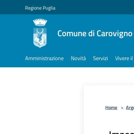
Salta al contenuto principale
Regione Puglia
Comune di Carovigno
Amministrazione
Novità
Servizi
Vivere 
Home
>
Arg