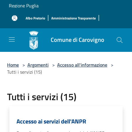
Salta al contenuto principale
Regione Puglia
|
|
Albo Pretorio
Amministrazione Trasparente
Comune di Carovigno
Home
>
Argomenti
>
Accesso all'informazione
>
Tutti i servizi (15)
Tutti i servizi (15)
Accesso ai servizi dell'ANPR