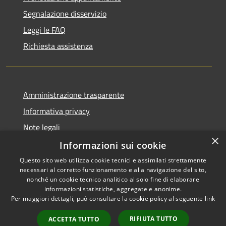
Segnalazione disservizio
Leggi le FAQ
Richiesta assistenza
Amministrazione trasparente
Informativa privacy
Note legali
×
Dichiarazione di accessibilità
Informazioni sui cookie
Questo sito web utilizza cookie tecnici e assimilati strettamente
necessari al corretto funzionamento e alla navigazione del sito,
nonché un cookie tecnico analitico al solo fine di elaborare
informazioni statistiche, aggregate e anonime.
RSS
Copyright © 2026 • Comune di
Per maggiori dettagli, può consultare la cookie policy al seguente
link
Accessibilità
Carovigno • Powered by
Privacy
Municipium
Accesso
•
RIFIUTA TUTTO
ACCETTA TUTTO