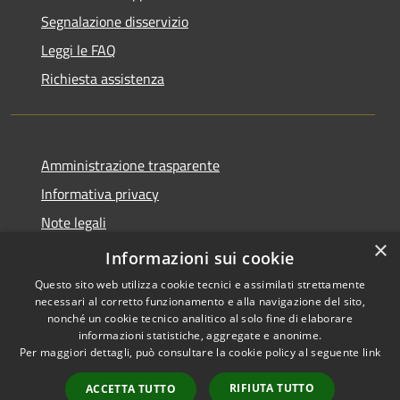
Segnalazione disservizio
Leggi le FAQ
Richiesta assistenza
Amministrazione trasparente
Informativa privacy
Note legali
×
Dichiarazione di accessibilità
Informazioni sui cookie
Questo sito web utilizza cookie tecnici e assimilati strettamente
necessari al corretto funzionamento e alla navigazione del sito,
nonché un cookie tecnico analitico al solo fine di elaborare
informazioni statistiche, aggregate e anonime.
RSS
Copyright © 2026 • Comune di
Per maggiori dettagli, può consultare la cookie policy al seguente
link
Accessibilità
Carovigno • Powered by
Privacy
Municipium
Accesso
•
RIFIUTA TUTTO
ACCETTA TUTTO