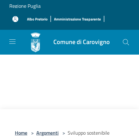
Salta al contenuto principale
Regione Puglia
|
|
Albo Pretorio
Amministrazione Trasparente
Comune di Carovigno
Home
>
Argomenti
>
Sviluppo sostenibile