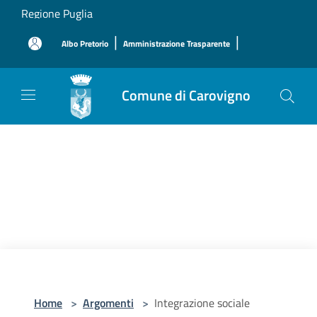
Salta al contenuto principale
Regione Puglia
|
|
Albo Pretorio
Amministrazione Trasparente
Comune di Carovigno
Home
>
Argomenti
>
Integrazione sociale