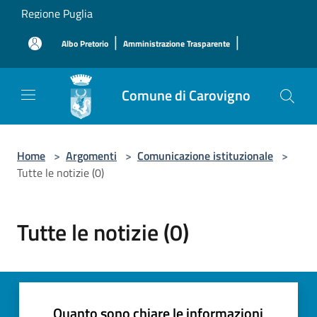
Salta al contenuto principale
Regione Puglia
|
|
Albo Pretorio
Amministrazione Trasparente
Comune di Carovigno
Home
>
Argomenti
>
Comunicazione istituzionale
>
Tutte le notizie (0)
Tutte le notizie (0)
Quanto sono chiare le informazioni