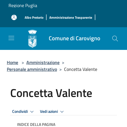
Salta al contenuto principale
Regione Puglia
|
|
Albo Pretorio
Amministrazione Trasparente
Comune di Carovigno
Home
>
Amministrazione
>
Personale amministrativo
>
Concetta Valente
Concetta Valente
Condividi
Vedi azioni
INDICE DELLA PAGINA