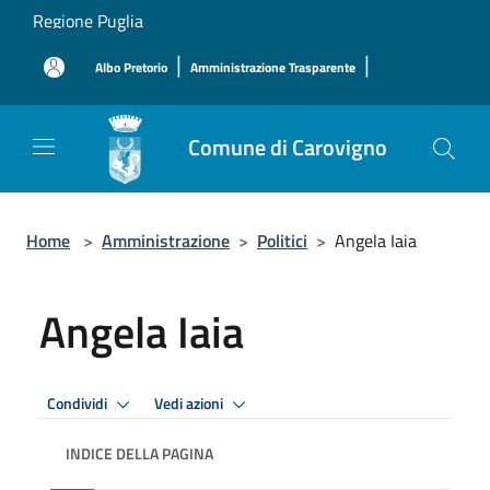
Salta al contenuto principale
Regione Puglia
|
|
Albo Pretorio
Amministrazione Trasparente
Comune di Carovigno
Home
>
Amministrazione
>
Politici
>
Angela Iaia
Angela Iaia
Condividi
Vedi azioni
INDICE DELLA PAGINA