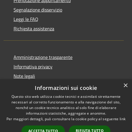
Prenotazione appuntamento
Segnalazione disservizio
Leggi le FAQ
Richiesta assistenza
Amministrazione trasparente
Informativa privacy
Note legali
×
Dichiarazione di accessibilità
Informazioni sui cookie
Questo sito web utilizza cookie tecnici e assimilati strettamente
necessari al corretto funzionamento e alla navigazione del sito,
nonché un cookie tecnico analitico al solo fine di elaborare
informazioni statistiche, aggregate e anonime.
RSS
Copyright © 2026 • Comune di
Per maggiori dettagli, può consultare la cookie policy al seguente
link
Accessibilità
Carovigno • Powered by
Privacy
Municipium
Accesso
•
RIFIUTA TUTTO
ACCETTA TUTTO