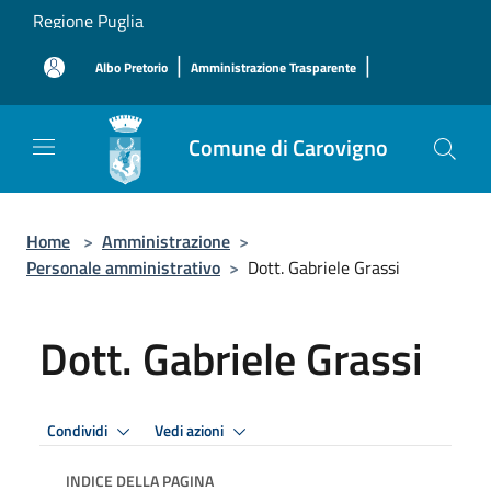
Salta al contenuto principale
Regione Puglia
|
|
Albo Pretorio
Amministrazione Trasparente
Comune di Carovigno
Home
>
Amministrazione
>
Personale amministrativo
>
Dott. Gabriele Grassi
Dott. Gabriele Grassi
Condividi
Vedi azioni
INDICE DELLA PAGINA