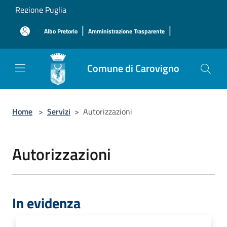
Salta al contenuto principale
Regione Puglia
|
|
Albo Pretorio
Amministrazione Trasparente
Comune di Carovigno
Home
>
Servizi
>
Autorizzazioni
Autorizzazioni
In evidenza