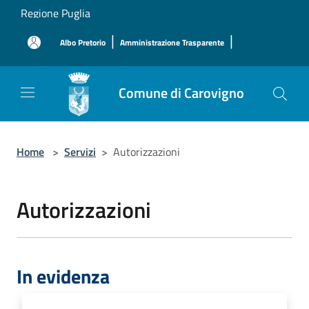
Salta al contenuto principale
Regione Puglia
|
|
Albo Pretorio
Amministrazione Trasparente
Comune di Carovigno
Home
>
Servizi
>
Autorizzazioni
Autorizzazioni
In evidenza