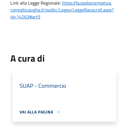
Link alla Legge Regionale:
https://bussolanormativa.
consiglio.puglia.it/public/
Leges/LeggeNavscroll.aspx?
id=
14263#art5
A cura di
SUAP - Commercio
VAI ALLA PAGINA