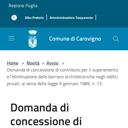
Salta al contenuto principale
Regione Puglia
|
|
Albo Pretorio
Amministrazione Trasparente
Comune di Carovigno
Home
>
Novità
>
Avvisi
>
Domanda di concessione di contributo per il superamento
e l’eliminazione delle barriere architettoniche negli edifici
privati, ai sensi della legge 9 gennaio 1989, n. 13.
Domanda di
concessione di