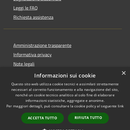
Leggi le FAQ
Richiesta assistenza
Amministrazione trasparente
Informativa privacy
Note legali
×
Dichiarazione di accessibilità
Informazioni sui cookie
Questo sito web utilizza cookie tecnici e assimilati strettamente
necessari al corretto funzionamento e alla navigazione del sito,
nonché un cookie tecnico analitico al solo fine di elaborare
informazioni statistiche, aggregate e anonime.
RSS
Copyright © 2026 • Comune di
Per maggiori dettagli, può consultare la cookie policy al seguente
link
Accessibilità
Carovigno • Powered by
Privacy
Municipium
Accesso
•
RIFIUTA TUTTO
ACCETTA TUTTO
Cookie
redazione