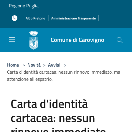
Salta al contenuto principale
Regione Puglia
|
|
Albo Pretorio
Amministrazione Trasparente
Comune di Carovigno
Home
>
Novità
>
Avvisi
>
Carta d'identità cartacea: nessun rinnovo immediato, ma
attenzione all'espatrio.
Carta d'identità
cartacea: nessun
rinnovo immediato,