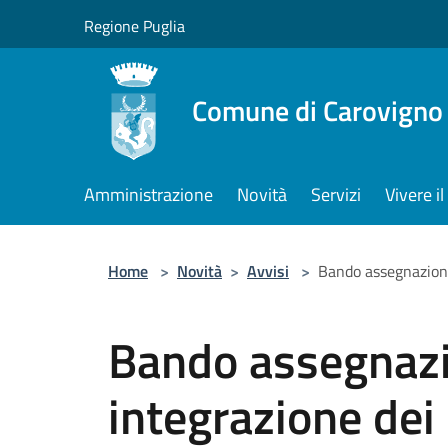
Salta al contenuto principale
Regione Puglia
Comune di Carovigno
Amministrazione
Novità
Servizi
Vivere 
Home
>
Novità
>
Avvisi
>
Bando assegnazione
Bando assegnazio
integrazione dei