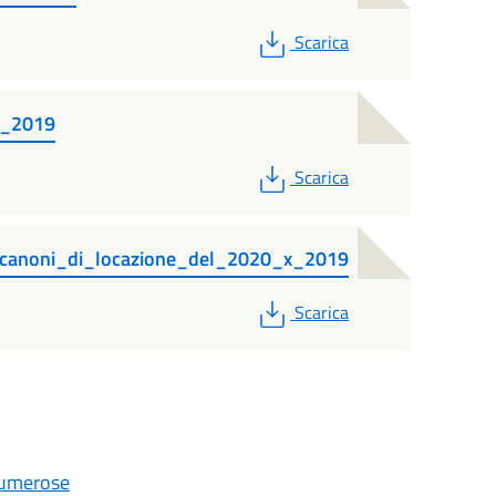
PDF
Scarica
_2019
PDF
Scarica
_canoni_di_locazione_del_2020_x_2019
PDF
Scarica
 numerose