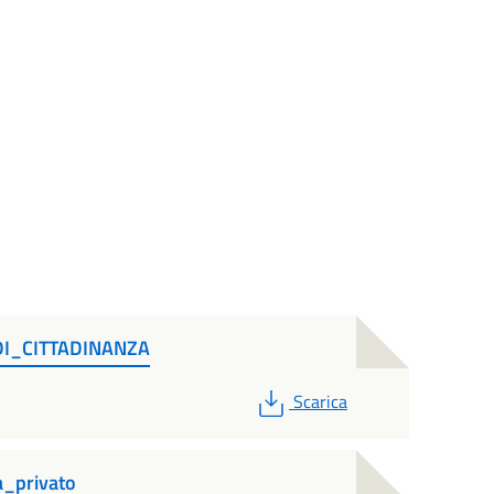
_DI_CITTADINANZA
PDF
Scarica
a_privato