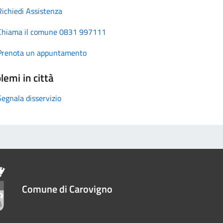
Richiedi Assistenza
Chiama il comune 0831 997111
Prenota un appuntamento
lemi in città
Segnala disservizio
Comune di Carovigno