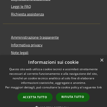
Leggi le FAQ
Richiesta assistenza
Amministrazione trasparente
Informativa privacy
Note legali
×
Dichiarazione di accessibilità
Informazioni sui cookie
Questo sito web utilizza cookie tecnici e assimilati strettamente
necessari al corretto funzionamento e alla navigazione del sito,
nonché un cookie tecnico analitico al solo fine di elaborare
informazioni statistiche, aggregate e anonime.
RSS
Copyright © 2026 • Comune di
Per maggiori dettagli, può consultare la cookie policy al seguente
link
Accessibilità
Carovigno • Powered by
Privacy
Municipium
Accesso
•
RIFIUTA TUTTO
ACCETTA TUTTO
Cookie
redazione