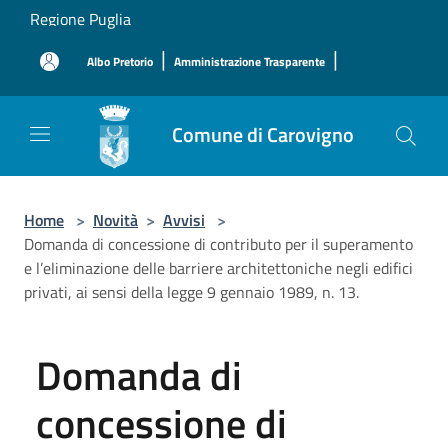
Salta al contenuto principale
Regione Puglia
|
|
Albo Pretorio
Amministrazione Trasparente
Comune di Carovigno
Home
>
Novità
>
Avvisi
>
Domanda di concessione di contributo per il superamento
e l’eliminazione delle barriere architettoniche negli edifici
privati, ai sensi della legge 9 gennaio 1989, n. 13.
Domanda di
concessione di