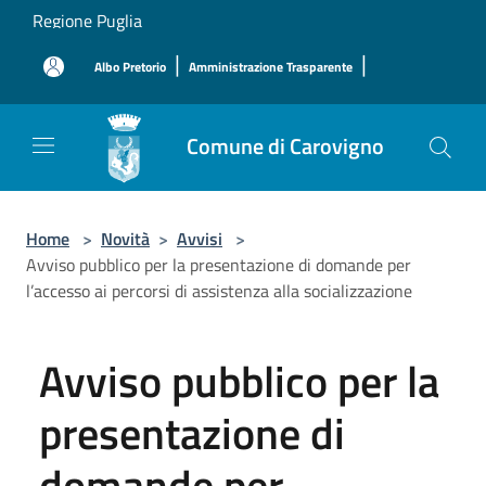
Salta al contenuto principale
Regione Puglia
|
|
Albo Pretorio
Amministrazione Trasparente
Comune di Carovigno
Home
>
Novità
>
Avvisi
>
Avviso pubblico per la presentazione di domande per
l’accesso ai percorsi di assistenza alla socializzazione
Avviso pubblico per la
presentazione di
domande per