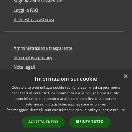
Segnalazione disservizio
Leggi le FAQ
Richiesta assistenza
Amministrazione trasparente
Informativa privacy
Note legali
×
Dichiarazione di accessibilità
Informazioni sui cookie
Questo sito web utilizza cookie tecnici e assimilati strettamente
necessari al corretto funzionamento e alla navigazione del sito,
nonché un cookie tecnico analitico al solo fine di elaborare
informazioni statistiche, aggregate e anonime.
RSS
Copyright © 2026 • Comune di
Per maggiori dettagli, può consultare la cookie policy al seguente
link
Accessibilità
Carovigno • Powered by
Privacy
Municipium
Accesso
•
RIFIUTA TUTTO
ACCETTA TUTTO
Cookie
redazione