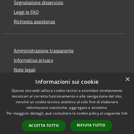
Segnalazione disservizio
Leggi le FAQ
Richiesta assistenza
Amministrazione trasparente
Informativa privacy
Note legali
×
Dichiarazione di accessibilità
Informazioni sui cookie
Questo sito web utilizza cookie tecnici e assimilati strettamente
necessari al corretto funzionamento e alla navigazione del sito,
nonché un cookie tecnico analitico al solo fine di elaborare
informazioni statistiche, aggregate e anonime.
RSS
Copyright © 2026 • Comune di
Per maggiori dettagli, può consultare la cookie policy al seguente
link
Accessibilità
Carovigno • Powered by
Privacy
Municipium
Accesso
•
RIFIUTA TUTTO
ACCETTA TUTTO
Cookie
redazione