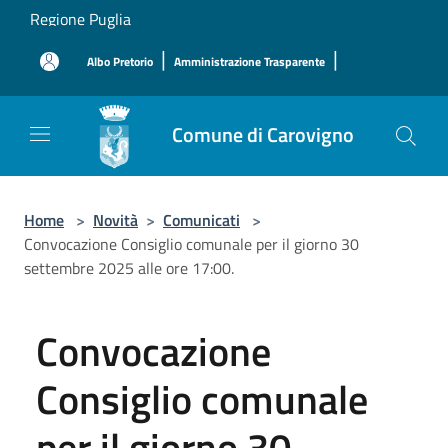
Salta al contenuto principale
Regione Puglia
|
|
Albo Pretorio
Amministrazione Trasparente
Comune di Carovigno
Home
>
Novità
>
Comunicati
>
Convocazione Consiglio comunale per il giorno 30
settembre 2025 alle ore 17:00.
Convocazione
Consiglio comunale
per il giorno 30