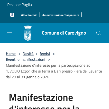
Salta al contenuto principale
Regione Puglia
|
|
Albo Pretorio
Amministrazione Trasparente
Comune di Carovigno
Home
>
Novità
>
Avvisi
>
Eventi e manifestazioni
>
Manifestazione d'interesse per la partecipazione ad
“EVOLIO Expo”, che si terrà a Bari presso Fiera del Levante
dal 29 al 31 gennaio 2026.
Manifestazione
d'interesse per la